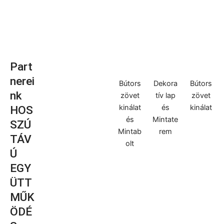
Part
nerei
Bútors
Dekora
Bútors
nk
zövet
tív lap
zövet
kinálat
és
kinálat
HOS
és
Mintate
SZÚ
Mintab
rem
TÁV
olt
Ú
EGY
ÜTT
MŰK
ÖDÉ