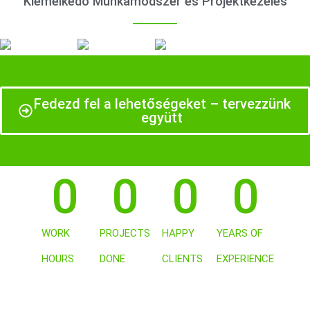
Kiemelkedő Munkamódszer és Projektkezelés
Fedezd fel a lehetőségeket – tervezzünk
együtt
0
0
0
0
WORK
PROJECTS
HAPPY
YEARS OF
HOURS
DONE
CLIENTS
EXPERIENCE