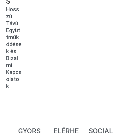
S
Hoss
zú
Távú
Együt
tműk
ödése
k és
Bizal
mi
Kapcs
olato
k
GYORS
ELÉRHE
SOCIAL