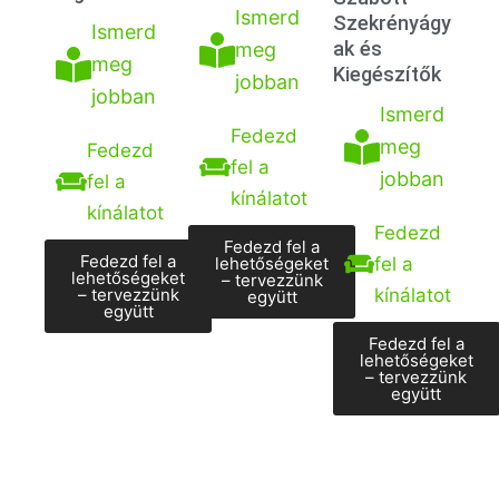
Ismerd
Szekrényágy
Ismerd
ak és
meg
meg
Kiegészítők
jobban
jobban
Ismerd
Fedezd
meg
Fedezd
fel a
jobban
fel a
kínálatot
kínálatot
Fedezd
Fedezd fel a
Fedezd fel a
lehetőségeket
fel a
lehetőségeket
– tervezzünk
kínálatot
– tervezzünk
együtt
együtt
Fedezd fel a
lehetőségeket
– tervezzünk
együtt