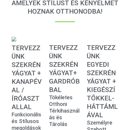
AMELYEK STÍLUST ÉS KÉNYELMET
HOZNAK OTTHONODBA!
TERVEZZ
TERVEZZ
TERVEZZ
ÜNK
ÜNK
ÜNK
SZEKRÉN
EGYEDI
SZEKRÉN
YÁGYAT+
SZEKRÉN
YÁGYAT +
GARDRÓB
YÁGYAT +
KANAPÉV
BAL
KIEGÉSZÍ
AL /
Tökéletes
TŐKKEL-
ÍRÓASZT
Otthoni
HÁTTÁML
ALLAL
Térkihasznál
ÁVAL
Funkcionális
ás és
és Stílusos
Személyre
Tárolás
megoldások
Szabott