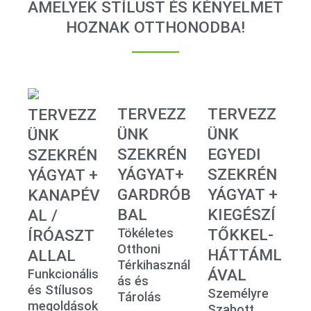
AMELYEK STÍLUST ÉS KÉNYELMET
HOZNAK OTTHONODBA!
TERVEZZ
TERVEZZ
TERVEZZ
ÜNK
ÜNK
ÜNK
SZEKRÉN
EGYEDI
SZEKRÉN
YÁGYAT+
SZEKRÉN
YÁGYAT +
GARDRÓB
YÁGYAT +
KANAPÉV
BAL
KIEGÉSZÍ
AL /
Tökéletes
TŐKKEL-
ÍRÓASZT
Otthoni
HÁTTÁML
ALLAL
Térkihasznál
ÁVAL
Funkcionális
ás és
és Stílusos
Személyre
Tárolás
megoldások
Szabott