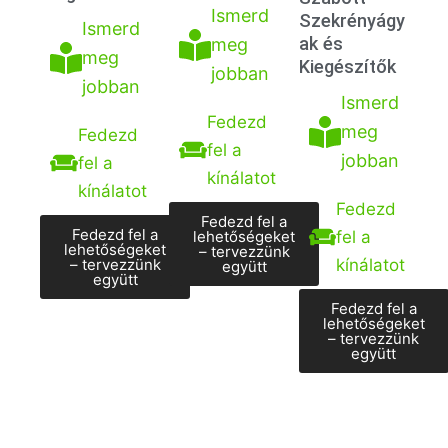
Ismerd
Szekrényágy
Ismerd
ak és
meg
meg
Kiegészítők
jobban
jobban
Ismerd
Fedezd
meg
Fedezd
fel a
jobban
fel a
kínálatot
kínálatot
Fedezd
Fedezd fel a
Fedezd fel a
lehetőségeket
fel a
lehetőségeket
– tervezzünk
kínálatot
– tervezzünk
együtt
együtt
Fedezd fel a
lehetőségeket
– tervezzünk
együtt