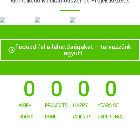
Kiemelkedő Munkamódszer és Projektkezelés
Fedezd fel a lehetőségeket – tervezzünk
együtt
0
0
0
0
WORK
PROJECTS
HAPPY
YEARS OF
HOURS
DONE
CLIENTS
EXPERIENCE