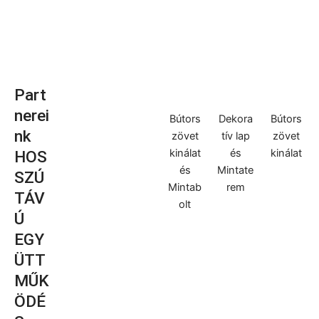
Part
nerei
Bútors
Dekora
Bútors
nk
zövet
tív lap
zövet
kinálat
és
kinálat
HOS
és
Mintate
SZÚ
Mintab
rem
TÁV
olt
Ú
EGY
ÜTT
MŰK
ÖDÉ