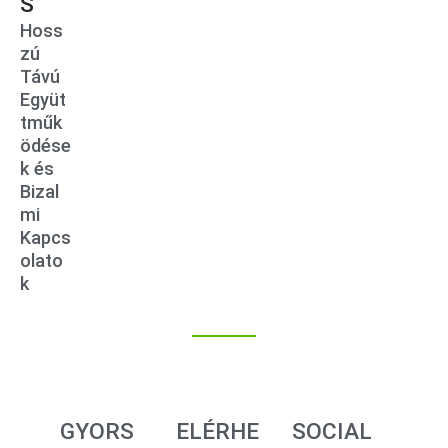
S
Hoss
zú
Távú
Együt
tműk
ödése
k és
Bizal
mi
Kapcs
olato
k
GYORS
ELÉRHE
SOCIAL