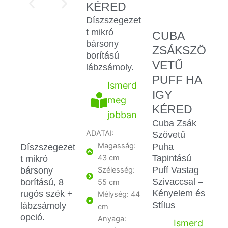
KÉRED
Díszszegezet
t mikró
CUBA
bársony
ZSÁKSZÖ
borítású
VETŰ
lábzsámoly.
PUFF HA
Ismerd
IGY
meg
KÉRED
jobban
Cuba Zsák
ADATAI:
Szövetű
Magasság:
Puha
Díszszegezet
Tapintású
t mikró
43 cm
Puff Vastag
bársony
Szélesség:
Szivaccsal –
borítású, 8
55 cm
Kényelem és
rugós szék +
Mélység: 44
Stílus
lábzsámoly
cm
opció.
Anyaga:
Ismerd