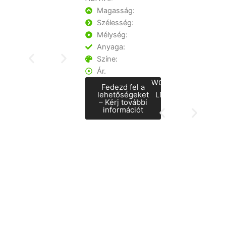
Magasság:
Szélesség:
Mélység:
Anyaga:
Színe:
Ár.
Fedezd fel a
lehetőségeket
– Kérj további
információt