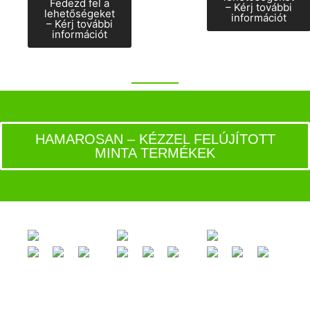
Fedezd fel a
– Kérj további
lehetőségeket
információt
– Kérj további
információt
HAMAROSAN – KÉZZEL FELÚJÍTOTT
MINTA TERMÉKEK