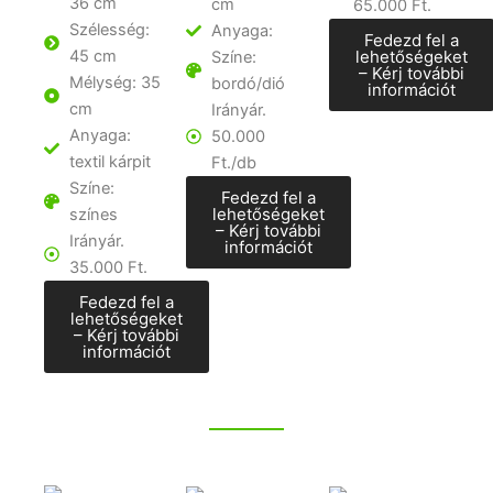
36 cm
cm
65.000 Ft.
Szélesség:
Anyaga:
Fedezd fel a
45 cm
lehetőségeket
Színe:
– Kérj további
Mélység: 35
bordó/dió
információt
cm
Irányár.
Anyaga:
50.000
textil kárpit
Ft./db
Színe:
Fedezd fel a
lehetőségeket
színes
– Kérj további
Irányár.
információt
35.000 Ft.
Fedezd fel a
lehetőségeket
– Kérj további
információt