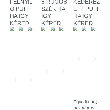
FELNYÍL
5 RUGÓS
KÉDEREZ
Ó PUFF
SZÉK HA
ETT PUFF
HA IGY
IGY
HA IGY
KÉRED
KÉRED
KÉRED
Egyedi nagy
hevederes-