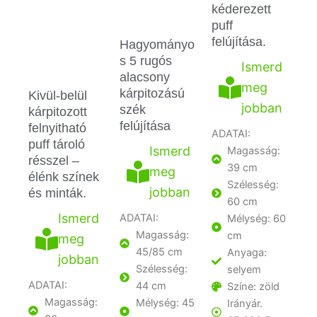
kéderezett
puff
felújítása.
Hagyományo
s 5 rugós
Ismerd
alacsony
meg
kárpitozású
Kivül-belül
jobban
szék
kárpitozott
felújítása
felnyitható
ADATAI:
puff tároló
Ismerd
Magasság:
résszel –
39 cm
meg
élénk színek
Szélesség:
jobban
és minták.
60 cm
Ismerd
ADATAI:
Mélység: 60
Magasság:
cm
meg
45/85 cm
Anyaga:
jobban
Szélesség:
selyem
ADATAI:
44 cm
Színe: zöld
Magasság:
Mélység: 45
Irányár.