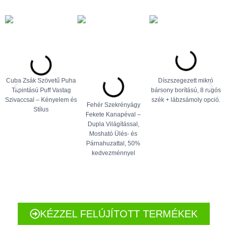
Cuba Zsák Szövetű Puha
Díszszegezett mikró
Tapintású Puff Vastag
bársony borítású, 8 rugós
Szivaccsal – Kényelem és
szék + lábzsámoly opció.
Fehér Szekrényágy
Stílus
Fekete Kanapéval –
Dupla Világítással,
Mosható Ülés- és
Párnahuzattal, 50%
kedvezménnyel
KÉZZEL FELÚJÍTOTT TERMÉKEK