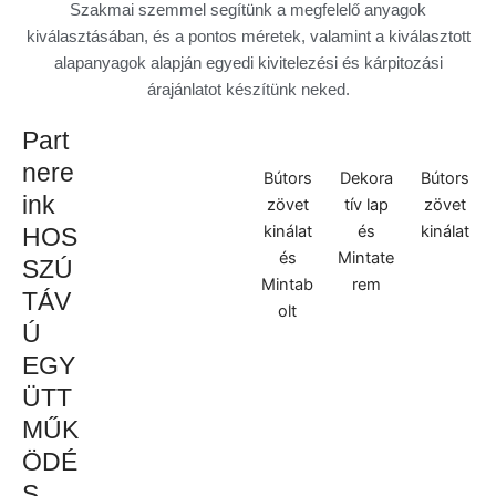
Szakmai szemmel segítünk a megfelelő anyagok
kiválasztásában, és a pontos méretek, valamint a kiválasztott
alapanyagok alapján egyedi kivitelezési és kárpitozási
árajánlatot készítünk neked.
Part
nere
Bútors
Dekora
Bútors
ink
zövet
tív lap
zövet
kinálat
és
kinálat
HOS
és
Mintate
SZÚ
Mintab
rem
TÁV
olt
Ú
EGY
ÜTT
MŰK
ÖDÉ
S