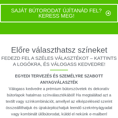
SAJÁT BÚTORODAT ÚJÍTANÁD FEL?
KERESS MEG!
Előre választhatsz színeket
FEDEZD FEL A SZÉLES VÁLASZTÉKOT – KATTINTS
A LOGÓKRA, ÉS VÁLOGASS KEDVEDRE!
EGYEDI TERVEZÉS ÉS SZEMÉLYRE SZABOTT
ANYAGVÁLASZTÉK
Válogass kedvedre a prémium bútorszövetek és dekoratív
bútorlapok hatalmas színválasztékából! Ha megtaláltad azt a
textilt vagy színkombinációt, amellyel az elképzeléseid szerint
összeállíthatjuk és újrakárpitozhatjuk leendő szekrényágyadat
vagy kombinált ülőbútorodat, küldd el nekünk e-mailben!