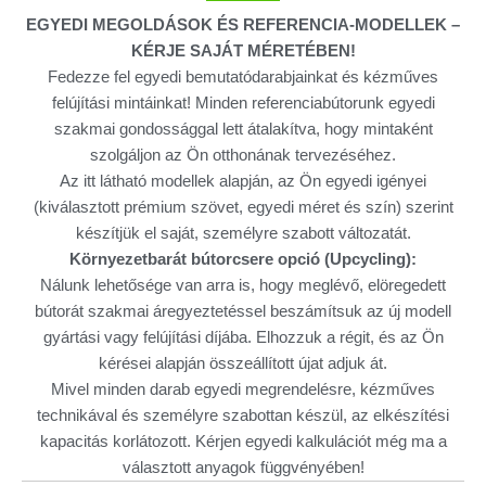
EGYEDI MEGOLDÁSOK ÉS REFERENCIA-MODELLEK –
KÉRJE SAJÁT MÉRETÉBEN!
Fedezze fel egyedi bemutatódarabjainkat és kézműves
felújítási mintáinkat! Minden referenciabútorunk egyedi
szakmai gondossággal lett átalakítva, hogy mintaként
szolgáljon az Ön otthonának tervezéséhez.
Az itt látható modellek alapján, az Ön egyedi igényei
(kiválasztott prémium szövet, egyedi méret és szín) szerint
készítjük el saját, személyre szabott változatát.
Környezetbarát bútorcsere opció (Upcycling):
Nálunk lehetősége van arra is, hogy meglévő, elöregedett
bútorát szakmai áregyeztetéssel beszámítsuk az új modell
gyártási vagy felújítási díjába. Elhozzuk a régit, és az Ön
kérései alapján összeállított újat adjuk át.
Mivel minden darab egyedi megrendelésre, kézműves
technikával és személyre szabottan készül, az elkészítési
kapacitás korlátozott. Kérjen egyedi kalkulációt még ma a
választott anyagok függvényében!