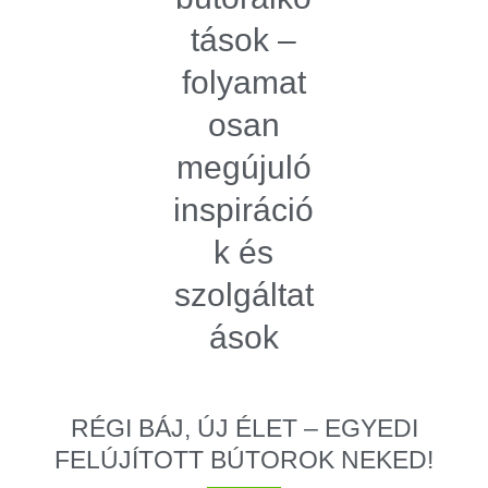
tások –
folyamat
osan
megújuló
inspiráció
k és
szolgáltat
ások
RÉGI BÁJ, ÚJ ÉLET – EGYEDI
FELÚJÍTOTT BÚTOROK NEKED!