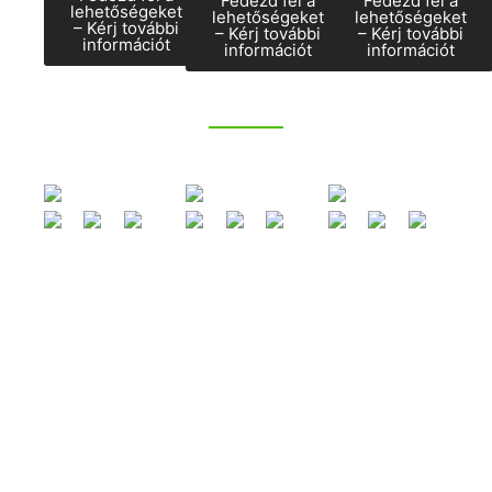
Fedezd fel a
Fedezd fel a
lehetőségeket
lehetőségeket
lehetőségeket
– Kérj további
– Kérj további
– Kérj további
információt
információt
információt