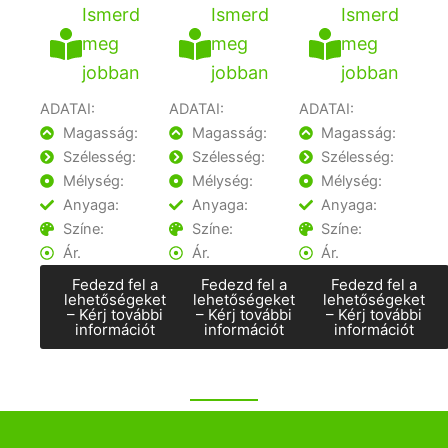
Ismerd
Ismerd
Ismerd
meg
meg
meg
jobban
jobban
jobban
ADATAI:
ADATAI:
ADATAI:
Magasság:
Magasság:
Magasság:
Szélesség:
Szélesség:
Szélesség:
Mélység:
Mélység:
Mélység:
Anyaga:
Anyaga:
Anyaga:
Színe:
Színe:
Színe:
Ár.
Ár.
Ár.
Fedezd fel a
Fedezd fel a
Fedezd fel a
lehetőségeket
lehetőségeket
lehetőségeket
– Kérj további
– Kérj további
– Kérj további
információt
információt
információt