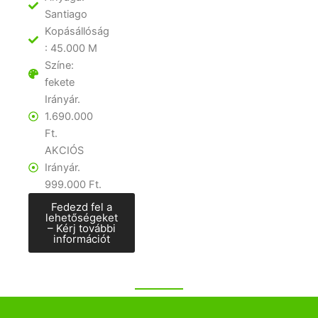
Santiago
Kopásállóság
: 45.000 M
Színe:
fekete
Irányár.
1.690.000
Ft.
AKCIÓS
Irányár.
999.000 Ft.
Fedezd fel a
lehetőségeket
– Kérj további
információt