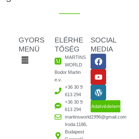
GYORS
ELÉRHE
SOCIAL
MENÜ
TŐSÉG
MEDIA
F
Y
W
Menu
MARTINS
a
o
o
WORLD
c
u
r
Bodor Martin
e
t
d
e.v.
b
u
P
+36 30 9
o
b
r
613 294
o
e
e
+36 30 9
Adatvédelem
k
s
613 294
martinsworld1996@gmail.com
s
Iroda:1186,
Budapest