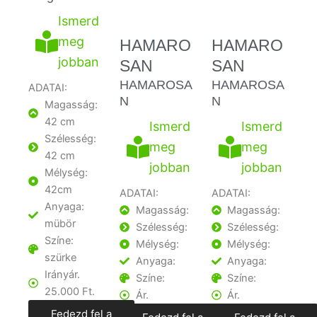
Ismerd
meg
HAMARO
HAMARO
jobban
SAN
SAN
HAMAROSA
HAMAROSA
ADATAI:
N
N
Magasság:
42 cm
Ismerd
Ismerd
Szélesség:
meg
meg
42 cm
jobban
jobban
Mélység:
42cm
ADATAI:
ADATAI:
Anyaga:
Magasság:
Magasság:
mübör
Szélesség:
Szélesség:
Színe:
Mélység:
Mélység:
szürke
Anyaga:
Anyaga:
Irányár.
Színe:
Színe:
25.000 Ft.
Ár.
Ár.
Fedezd fel a