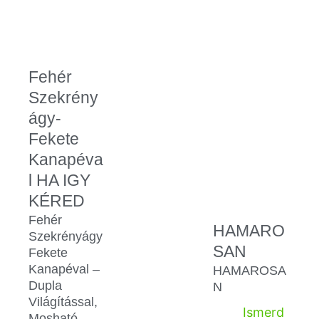
Fehér
Szekrény
ágy-
Fekete
Kanapéva
l HA IGY
KÉRED
Fehér
HAMARO
Szekrényágy
SAN
Fekete
Kanapéval –
HAMAROSA
Dupla
N
Világítással,
Ismerd
Mosható