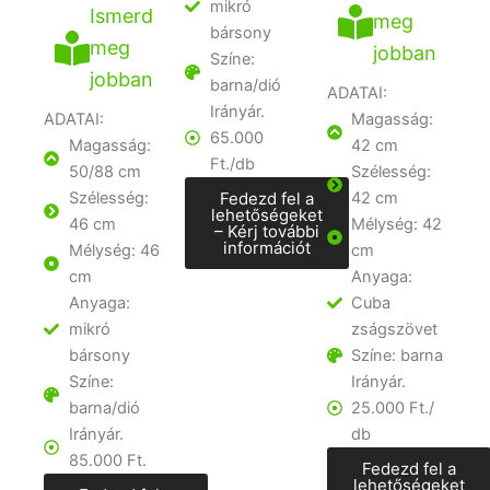
mikró
Ismerd
meg
bársony
meg
jobban
Színe:
jobban
barna/dió
ADATAI:
Irányár.
ADATAI:
Magasság:
65.000
Magasság:
42 cm
Ft./db
50/88 cm
Szélesség:
Szélesség:
Fedezd fel a
42 cm
lehetőségeket
46 cm
Mélység: 42
– Kérj további
információt
Mélység: 46
cm
cm
Anyaga:
Anyaga:
Cuba
mikró
zságszövet
bársony
Színe: barna
Színe:
Irányár.
barna/dió
25.000 Ft./
Irányár.
db
85.000 Ft.
Fedezd fel a
lehetőségeket