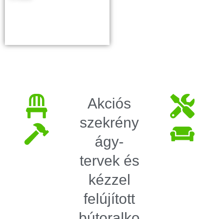
Akciós
szekrény
ágy-
tervek és
kézzel
felújított
bútoralko