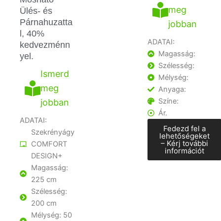
meg
Ülés- és
Párnahuzatta
jobban
l, 40%
ADATAI:
kedvezménn
Magasság:
yel.
Szélesség:
Ismerd
Mélység:
meg
Anyaga:
Színe:
jobban
Ár.
ADATAI:
Fedezd fel a
Szekrényágy
lehetőségeket
– Kérj további
COMFORT
információt
DESIGN+
Magasság:
225 cm
Szélesség:
200 cm
Mélység: 50